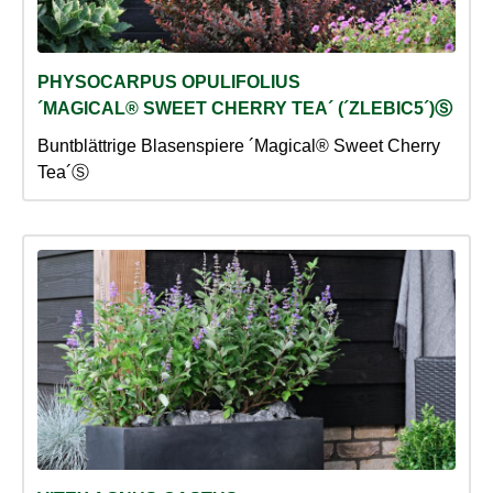
PHYSOCARPUS OPULIFOLIUS
´MAGICAL® SWEET CHERRY TEA´ (´ZLEBIC5´)Ⓢ
Buntblättrige Blasenspiere ´Magical® Sweet Cherry
Tea´Ⓢ