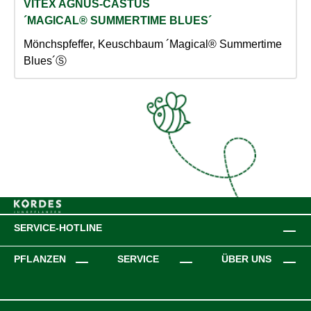
VITEX AGNUS-CASTUS
´MAGICAL® SUMMERTIME BLUES´
Mönchspfeffer, Keuschbaum ´Magical® Summertime
Blues´Ⓢ
SERVICE-HOTLINE
PFLANZEN
SERVICE
ÜBER UNS