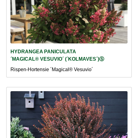
HYDRANGEA PANICULATA
´MAGICAL® VESUVIO´ (´KOLMAVES´)Ⓢ
Rispen-Hortensie ´Magical® Vesuvio´