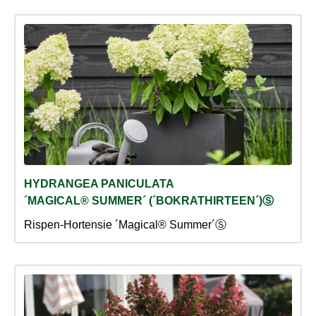
HYDRANGEA PANICULATA
´MAGICAL® SUMMER´ (´BOKRATHIRTEEN´)Ⓢ
Rispen-Hortensie ´Magical® Summer´Ⓢ