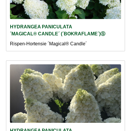
HYDRANGEA PANICULATA
´MAGICAL® CANDLE´ (´BOKRAFLAME´)Ⓢ
Rispen-Hortensie ´Magical® Candle´
HYDRANGEA PANICULATA