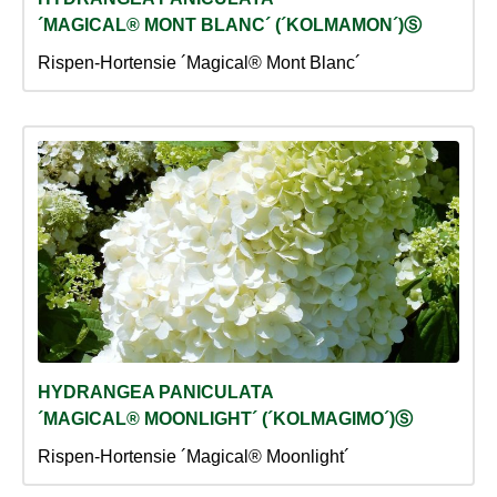
´MAGICAL® MONT BLANC´ (´KOLMAMON´)Ⓢ
Rispen-Hortensie ´Magical® Mont Blanc´
HYDRANGEA PANICULATA
´MAGICAL® MOONLIGHT´ (´KOLMAGIMO´)Ⓢ
Rispen-Hortensie ´Magical® Moonlight´