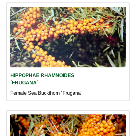
HIPPOPHAE RHAMNOIDES
´FRUGANA´
Female Sea Buckthorn ´Frugana´