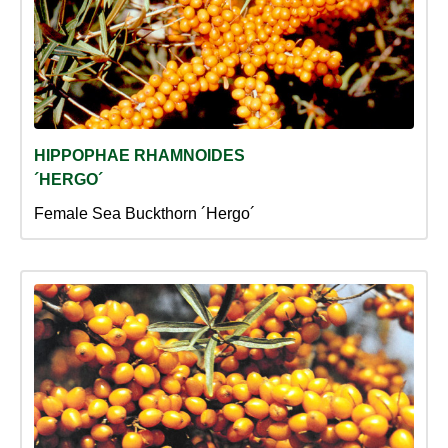
HIPPOPHAE RHAMNOIDES
´HERGO´
Female Sea Buckthorn ´Hergo´