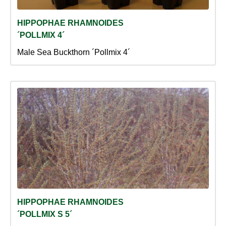
HIPPOPHAE RHAMNOIDES
´POLLMIX 4´
Male Sea Buckthorn ´Pollmix 4´
HIPPOPHAE RHAMNOIDES
´POLLMIX S 5´