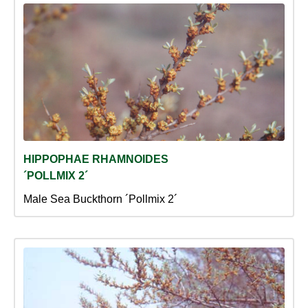
HIPPOPHAE RHAMNOIDES
´POLLMIX 2´
Male Sea Buckthorn ´Pollmix 2´