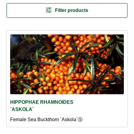
Filter products
HIPPOPHAE RHAMNOIDES
´ASKOLA´
Female Sea Buckthorn ´Askola´Ⓢ