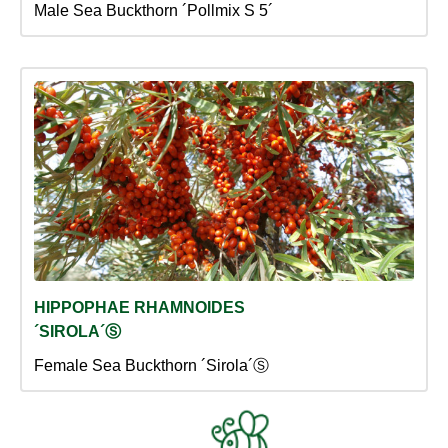
Male Sea Buckthorn ´Pollmix S 5´
HIPPOPHAE RHAMNOIDES
´SIROLA´Ⓢ
Female Sea Buckthorn ´Sirola´Ⓢ