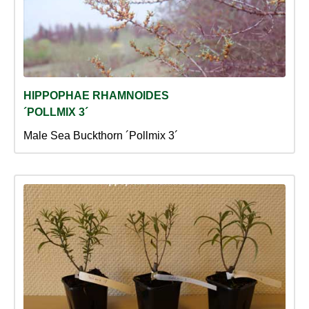
HIPPOPHAE RHAMNOIDES
´POLLMIX 3´
Male Sea Buckthorn ´Pollmix 3´