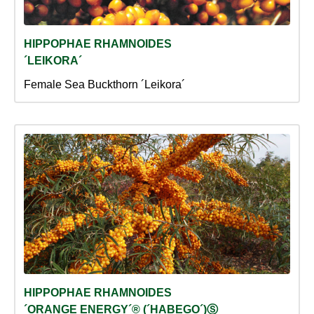
HIPPOPHAE RHAMNOIDES
´LEIKORA´
Female Sea Buckthorn ´Leikora´
HIPPOPHAE RHAMNOIDES
´ORANGE ENERGY´® (´HABEGO´)Ⓢ