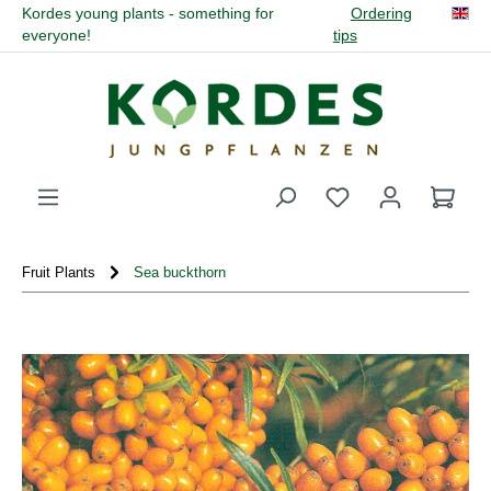
Kordes young plants - something for
Ordering
in content
everyone!
tips
You have 0 wishli
Fruit Plants
Sea buckthorn