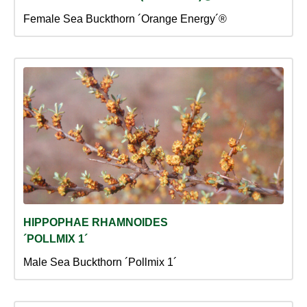
Female Sea Buckthorn ´Orange Energy´®
HIPPOPHAE RHAMNOIDES
´POLLMIX 1´
Male Sea Buckthorn ´Pollmix 1´