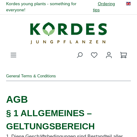
Kordes young plants - something for
Ordering
in content
everyone!
tips
You have 0 wishli
General Terms & Conditions
AGB
§ 1 ALLGEMEINES –
GELTUNGSBEREICH
1. Diese Geschäftsbedingungen sind Bestandteil aller