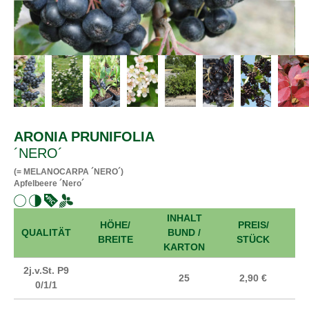
ARONIA PRUNIFOLIA
´NERO´
(= MELANOCARPA ´NERO´)
Apfelbeere ´Nero´
INHALT
HÖHE/
PREIS/
A
QUALITÄT
BUND /
BREITE
STÜCK
KARTON
2j.v.St. P9
25
2,90 €
0/1/1