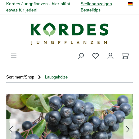
Kordes Jungpflanzen - hier blüht
Stellenanzeigen
alt springen
etwas für jeden!
Bestelltips
Du hast 0 Produk
Sortiment/Shop
Laubgehölze
Bildergalerie überspringen