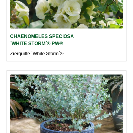
CHAENOMELES SPECIOSA
´WHITE STORM´® PW®
Zierquitte ´White Storm´®