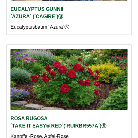
EUCALYPTUS GUNNII
´AZURA´ (´CAGIRE´)Ⓢ
Eucalyptusbaum ´Azura´Ⓢ
ROSA RUGOSA
´TAKE IT EASY® RED´(´RUIRBR557A´)Ⓢ
Kartoffel-Rose, Apfel-Rose