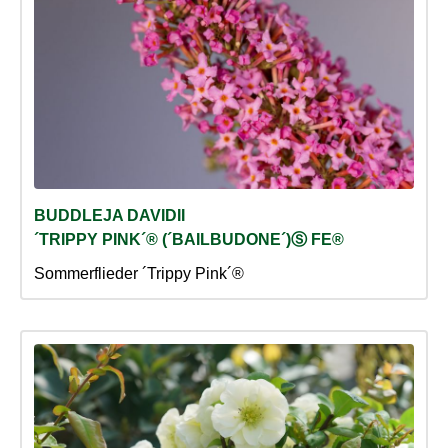
BUDDLEJA DAVIDII
´TRIPPY PINK´® (´BAILBUDONE´)Ⓢ FE®
Sommerflieder ´Trippy Pink´®