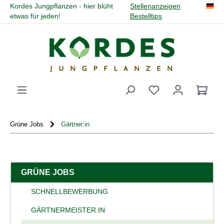
Kordes Jungpflanzen - hier blüht
Stellenanzeigen
alt springen
etwas für jeden!
Bestelltips
Du hast 0 Produk
Grüne Jobs
Gärtner:in
GRÜNE JOBS
SCHNELLBEWERBUNG
GÄRTNERMEISTER:IN