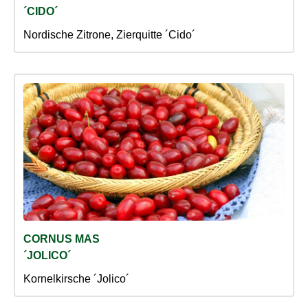
´CIDO´
Nordische Zitrone, Zierquitte ´Cido´
CORNUS MAS
´JOLICO´
Kornelkirsche ´Jolico´