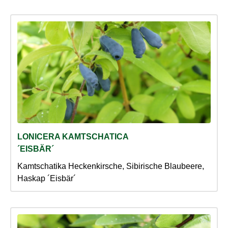
LONICERA KAMTSCHATICA
´EISBÄR´
Kamtschatika Heckenkirsche, Sibirische Blaubeere,
Haskap ´Eisbär´