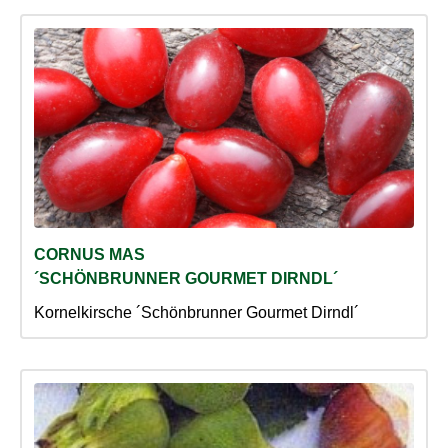
CORNUS MAS
´SCHÖNBRUNNER GOURMET DIRNDL´
Kornelkirsche ´Schönbrunner Gourmet Dirndl´