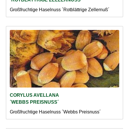
Großfruchtige Haselnuss ´Rotblättrige Zellernuß´
CORYLUS AVELLANA
´WEBBS PREISNUSS´
Großfruchtige Haselnuss ´Webbs Preisnuss´