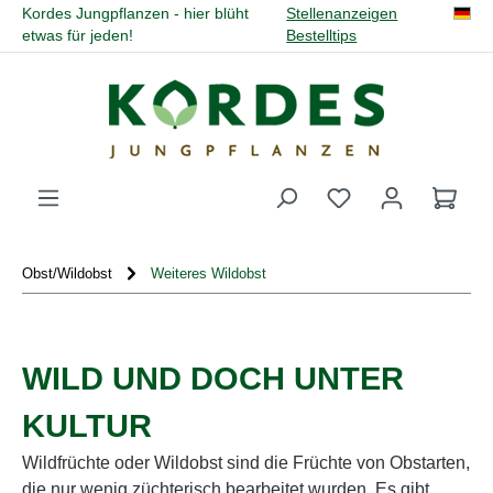
Kordes Jungpflanzen - hier blüht
Stellenanzeigen
alt springen
etwas für jeden!
Bestelltips
Du hast 0 Produk
Obst/Wildobst
Weiteres Wildobst
WILD UND DOCH UNTER
KULTUR
Wildfrüchte oder Wildobst sind die Früchte von Obstarten,
die nur wenig züchterisch bearbeitet wurden. Es gibt