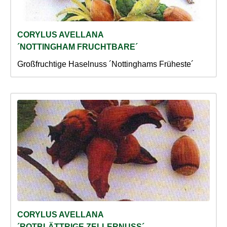
CORYLUS AVELLANA
´NOTTINGHAM FRUCHTBARE´
Großfruchtige Haselnuss ´Nottinghams Früheste´
CORYLUS AVELLANA
´ROTBLÄTTRIGE ZELLERNUSS´