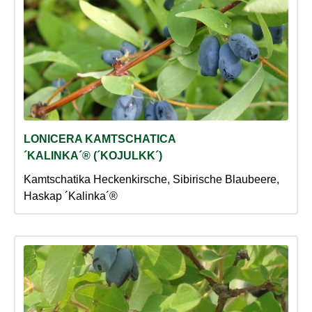
LONICERA KAMTSCHATICA
´KALINKA´® (´KOJULKK´)
Kamtschatika Heckenkirsche, Sibirische Blaubeere,
Haskap ´Kalinka´®