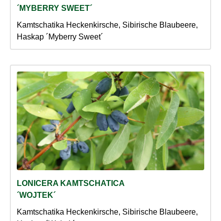
´MYBERRY SWEET´
Kamtschatika Heckenkirsche, Sibirische Blaubeere,
Haskap ´Myberry Sweet´
LONICERA KAMTSCHATICA
´WOJTEK´
Kamtschatika Heckenkirsche, Sibirische Blaubeere,