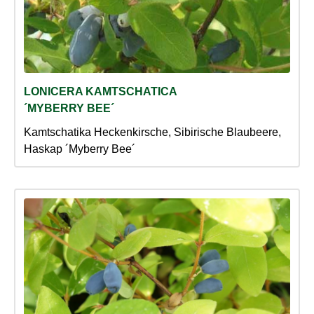
LONICERA KAMTSCHATICA
´MYBERRY BEE´
Kamtschatika Heckenkirsche, Sibirische Blaubeere,
Haskap ´Myberry Bee´