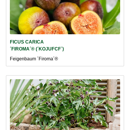
FICUS CARICA
´FIROMA´® (´KOJUFCF´)
Feigenbaum ´Firoma´®