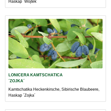
Haskap ´Wojtek´
LONICERA KAMTSCHATICA
´ZOJKA´
Kamtschatika Heckenkirsche, Sibirische Blaubeere,
Haskap ´Zojka´