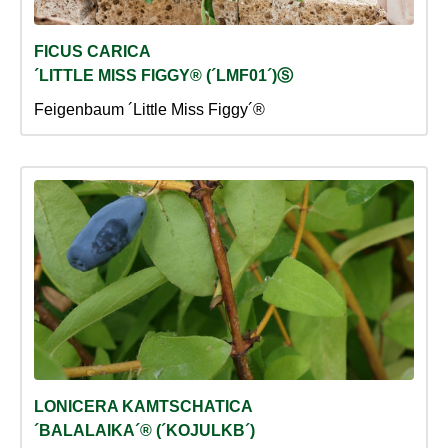
FICUS CARICA
´LITTLE MISS FIGGY® (´LMF01´)Ⓢ
Feigenbaum ´Little Miss Figgy´®
LONICERA KAMTSCHATICA
´BALALAIKA´® (´KOJULKB´)