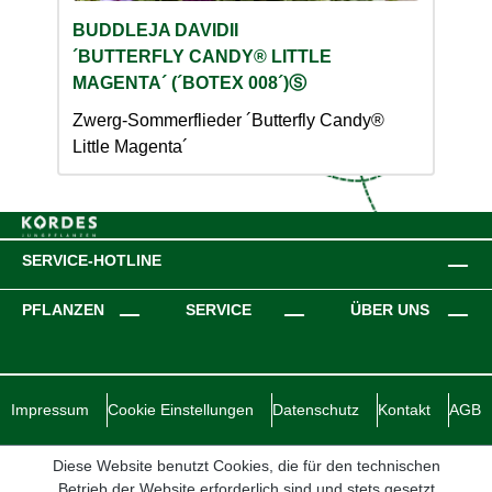
BUDDLEJA DAVIDII
´BUTTERFLY CANDY® LITTLE
MAGENTA´ (´BOTEX 008´)Ⓢ
Zwerg-Sommerflieder ´Butterfly Candy®
Z
Little Magenta´
L
SERVICE-HOTLINE
PFLANZEN
SERVICE
ÜBER UNS
Impressum
Cookie Einstellungen
Datenschutz
Kontakt
AGB
Diese Website benutzt Cookies, die für den technischen
Betrieb der Website erforderlich sind und stets gesetzt