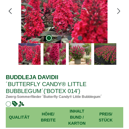
BUDDLEJA DAVIDII
´BUTTERFLY CANDY® LITTLE
BUBBLEGUM´('BOTEX 014')
Zwerg-Sommerflieder ´Butterfly Candy® Little Bubblegum´
INHALT
HÖHE/
PREIS/
A
QUALITÄT
BUND /
BREITE
STÜCK
KARTON