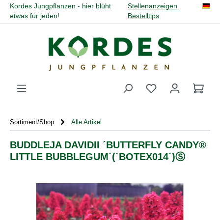
Kordes Jungpflanzen - hier blüht
Stellenanzeigen
alt springen
etwas für jeden!
Bestelltips
Du hast 0 Produk
Sortiment/Shop
Alle Artikel
BUDDLEJA DAVIDII ´BUTTERFLY CANDY®
LITTLE BUBBLEGUM´(´BOTEX014´)Ⓢ
Bildergalerie überspringen