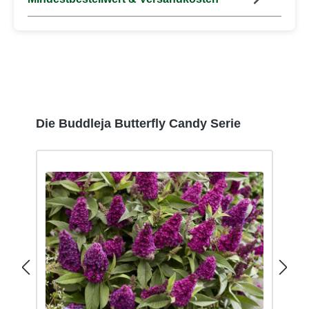
Produktgalerie überspringen
Die Buddleja Butterfly Candy Serie