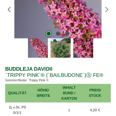
BUDDLEJA DAVIDII
´TRIPPY PINK´® (´BAILBUDONE´)Ⓢ FE®
Sommerflieder ´Trippy Pink´®
INHALT
HÖHE/
PREIS/
A
QUALITÄT
BUND /
BREITE
STÜCK
KARTON
2j.v.St. P9
1
4,20 €
0/1/1