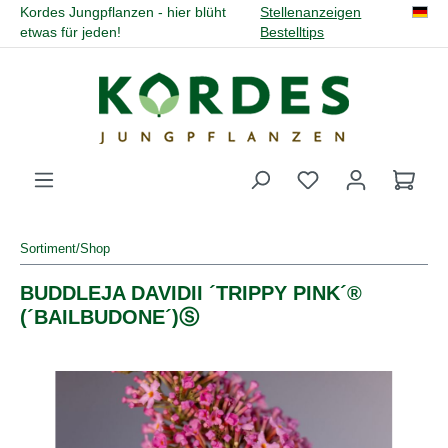
Kordes Jungpflanzen - hier blüht
Stellenanzeigen
alt springen
etwas für jeden!
Bestelltips
Du hast 0 Produk
Sortiment/Shop
BUDDLEJA DAVIDII ´TRIPPY PINK´®
(´BAILBUDONE´)Ⓢ
Bildergalerie überspringen