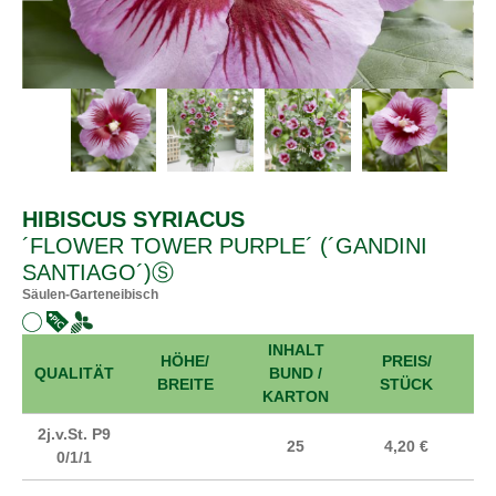
HIBISCUS SYRIACUS
´FLOWER TOWER PURPLE´ (´GANDINI
SANTIAGO´)Ⓢ
Säulen-Garteneibisch
INHALT
HÖHE/
PREIS/
A
QUALITÄT
BUND /
BREITE
STÜCK
KARTON
2j.v.St. P9
25
4,20 €
0/1/1