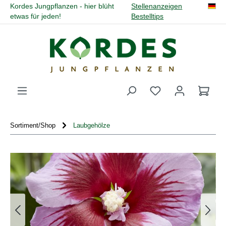
Kordes Jungpflanzen - hier blüht
Stellenanzeigen
alt springen
etwas für jeden!
Bestelltips
Du hast 0 Produk
Sortiment/Shop
Laubgehölze
Bildergalerie überspringen