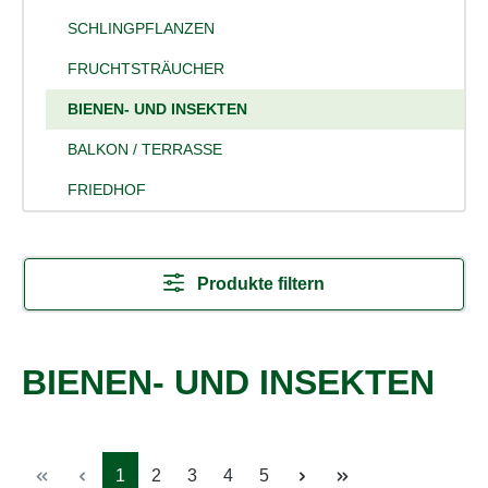
SCHLINGPFLANZEN
FRUCHTSTRÄUCHER
BIENEN- UND INSEKTEN
BALKON / TERRASSE
FRIEDHOF
Produkte filtern
BIENEN- UND INSEKTEN
Seite
Seite
Seite
Seite
Seite
1
2
3
4
5