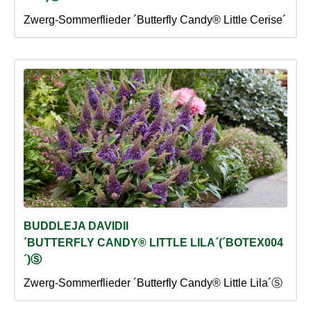
Zwerg-Sommerflieder ´Butterfly Candy® Little Cerise´
BUDDLEJA DAVIDII
´BUTTERFLY CANDY® LITTLE LILA´(´BOTEX004
´)Ⓢ
Zwerg-Sommerflieder ´Butterfly Candy® Little Lila´Ⓢ