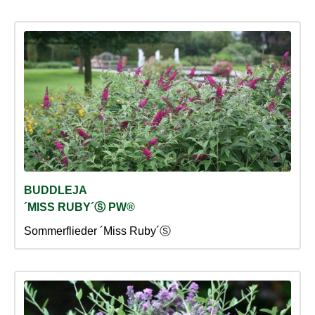
BUDDLEJA
´MISS RUBY´Ⓢ PW®
Sommerflieder ´Miss Ruby´Ⓢ