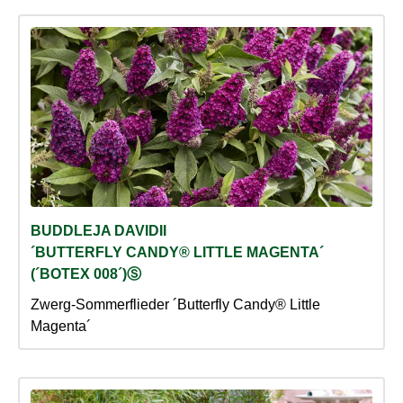
BUDDLEJA DAVIDII
´BUTTERFLY CANDY® LITTLE MAGENTA´
(´BOTEX 008´)Ⓢ
Zwerg-Sommerflieder ´Butterfly Candy® Little
Magenta´