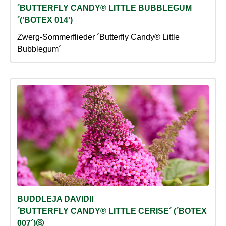
´BUTTERFLY CANDY® LITTLE BUBBLEGUM
´('BOTEX 014')
Zwerg-Sommerflieder ´Butterfly Candy® Little
Bubblegum´
BUDDLEJA DAVIDII
´BUTTERFLY CANDY® LITTLE CERISE´ (´BOTEX
007´)Ⓢ