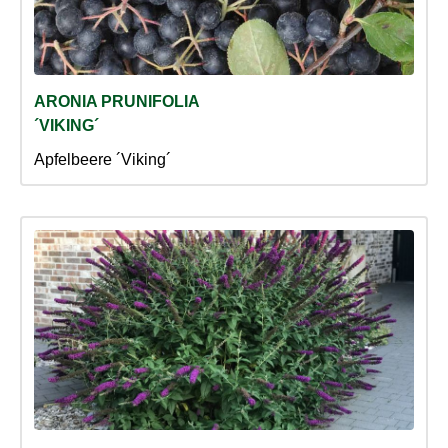
ARONIA PRUNIFOLIA
´VIKING´
Apfelbeere ´Viking´