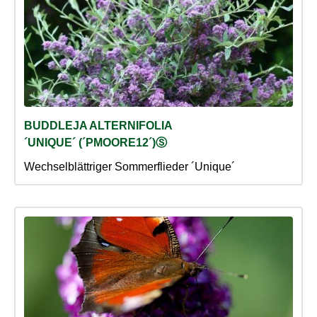
BUDDLEJA ALTERNIFOLIA
´UNIQUE´ (´PMOORE12´)Ⓢ
Wechselblättriger Sommerflieder ´Unique´