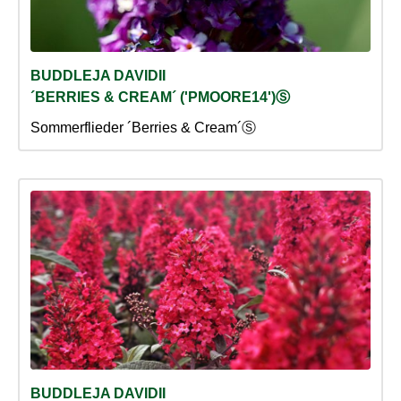
BUDDLEJA DAVIDII
´BERRIES & CREAM´ ('PMOORE14')Ⓢ
Sommerflieder ´Berries & Cream´Ⓢ
BUDDLEJA DAVIDII