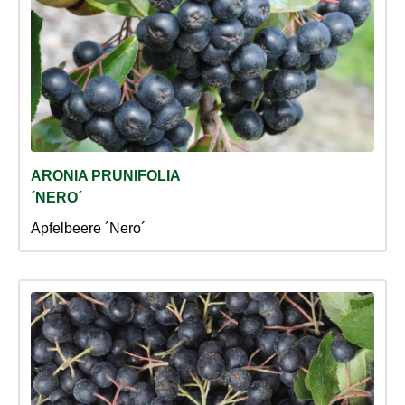
ARONIA PRUNIFOLIA
´NERO´
Apfelbeere ´Nero´