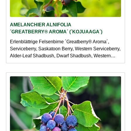
AMELANCHIER ALNIFOLIA
´GREATBERRY® AROMA´ (´KOJUAAGA´)
Erlenblättrige Felsenbirne ´Greatberry® Aroma´,
Serviceberry, Saskatoon Berry, Western Serviceberry,
Alder-Leaf Shadbush, Dwarf Shadbush, Western
Juneberry