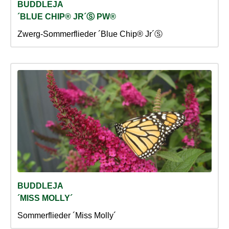
BUDDLEJA
´BLUE CHIP® JR´Ⓢ PW®
Zwerg-Sommerflieder ´Blue Chip® Jr´Ⓢ
BUDDLEJA
´MISS MOLLY´
Sommerflieder ´Miss Molly´