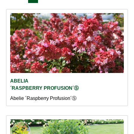
ABELIA
´RASPBERRY PROFUSION´Ⓢ
Abelie ´Raspberry Profusion´Ⓢ