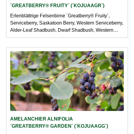
´GREATBERRY® FRUITY´ (´KOJUAAGR´)
Erlenblättrige Felsenbirne ´Greatberry® Fruity´,
Serviceberry, Saskatoon Berry, Western Serviceberry,
Alder-Leaf Shadbush, Dwarf Shadbush, Western
Juneberry
AMELANCHIER ALNIFOLIA
´GREATBERRY® GARDEN´ (´KOJUAAGG´)