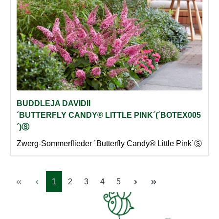
BUDDLEJA DAVIDII
´BUTTERFLY CANDY® LITTLE PINK´(´BOTEX005
´)Ⓢ
Zwerg-Sommerflieder ´Butterfly Candy® Little Pink´Ⓢ
Seite
Seite
Seite
Seite
Seite
1
2
3
4
5