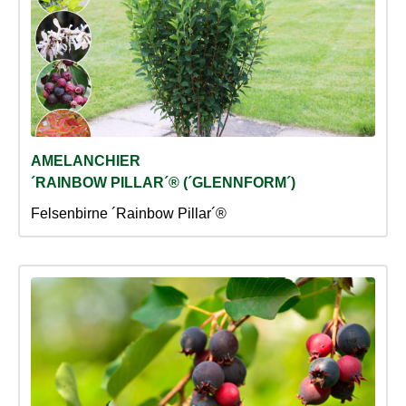
AMELANCHIER
´RAINBOW PILLAR´® (´GLENNFORM´)
Felsenbirne ´Rainbow Pillar´®