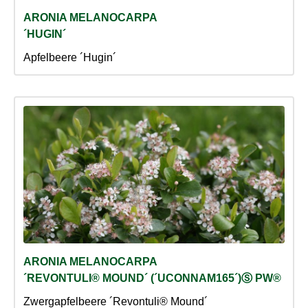
ARONIA MELANOCARPA
´HUGIN´
Apfelbeere ´Hugin´
ARONIA MELANOCARPA
´REVONTULI® MOUND´ (´UCONNAM165´)Ⓢ PW®
Zwergapfelbeere ´Revontuli® Mound´