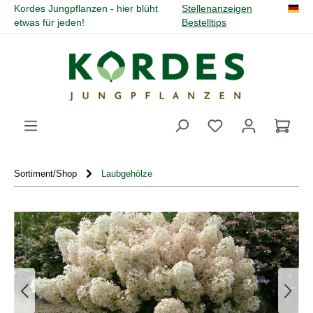
Kordes Jungpflanzen - hier blüht
Stellenanzeigen
alt springen
etwas für jeden!
Bestelltips
Du hast 0 Produk
Sortiment/Shop
Laubgehölze
Bildergalerie überspringen