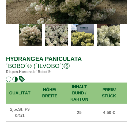
HYDRANGEA PANICULATA
´BOBO´® (´ILVOBO´)Ⓢ
Rispen-Hortensie ´Bobo´®
INHALT
HÖHE/
PREIS/
A
QUALITÄT
BUND /
BREITE
STÜCK
KARTON
2j.v.St. P9
25
4,50 €
0/1/1