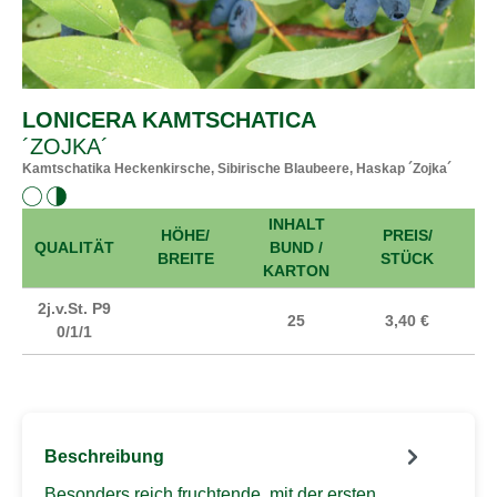
LONICERA KAMTSCHATICA
´ZOJKA´
Kamtschatika Heckenkirsche, Sibirische Blaubeere, Haskap ´Zojka´
INHALT
HÖHE/
PREIS/
A
QUALITÄT
BUND /
BREITE
STÜCK
KARTON
2j.v.St. P9
25
3,40 €
0/1/1
Beschreibung
Besonders reich fruchtende, mit der ersten