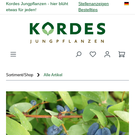
Kordes Jungpflanzen - hier blüht
Stellenanzeigen
alt springen
etwas für jeden!
Bestelltips
Du hast 0 Produk
Sortiment/Shop
Alle Artikel
Bildergalerie überspringen