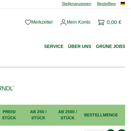
Stellenanzeigen
Bestelltips
0,00 €
Merkzettel
Mein Konto
Du hast 0 Produkte auf dem Merkzettel
SERVICE
ÜBER UNS
GRÜNE JOBS
RNDL´
PREIS/
AB 250 /
AB 2500 /
BESTELLMENGE
STÜCK
STÜCK
STÜCK