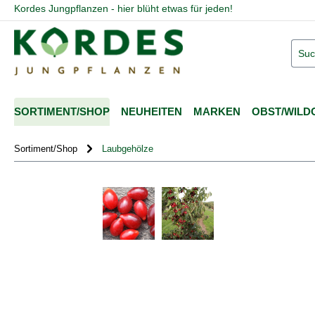
Kordes Jungpflanzen - hier blüht etwas für jeden!
springen
Zur Hauptnavigation springen
SORTIMENT/SHOP
NEUHEITEN
MARKEN
OBST/WILD
Sortiment/Shop
Laubgehölze
Bildergalerie überspringen