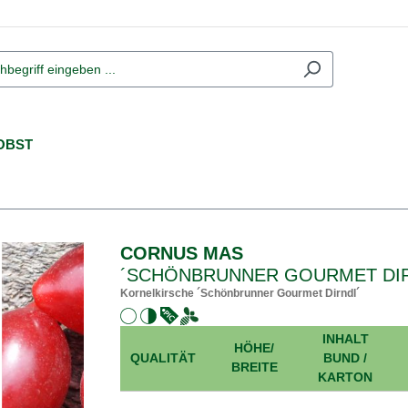
OBST
CORNUS MAS
´SCHÖNBRUNNER GOURMET DI
Kornelkirsche ´Schönbrunner Gourmet Dirndl´
INHALT
HÖHE/
QUALITÄT
BUND /
BREITE
KARTON