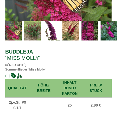
BUDDLEJA
´MISS MOLLY´
(=´RED CHIP´)
Sommerflieder ´Miss Molly´
INHALT
HÖHE/
PREIS/
A
QUALITÄT
BUND /
BREITE
STÜCK
KARTON
2j.v.St. P9
25
2,90 €
0/1/1