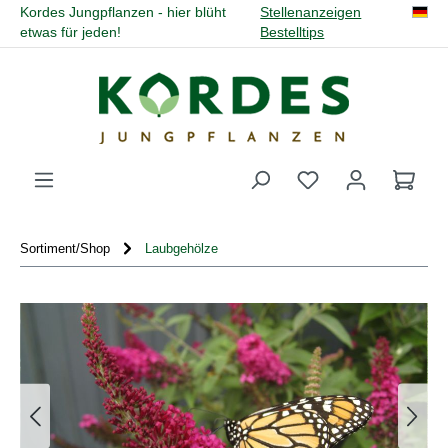
Kordes Jungpflanzen - hier blüht
Stellenanzeigen
alt springen
etwas für jeden!
Bestelltips
Du hast 0 Produk
Sortiment/Shop
Laubgehölze
Bildergalerie überspringen