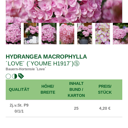
HYDRANGEA MACROPHYLLA
´LOVE´ (´YOUME H1917´)Ⓢ
Bauern-Hortensie ´Love´
INHALT
HÖHE/
PREIS/
A
QUALITÄT
BUND /
BREITE
STÜCK
KARTON
2j.v.St. P9
25
4,20 €
0/1/1