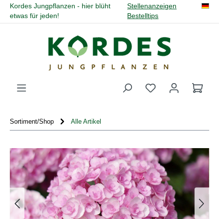
Kordes Jungpflanzen - hier blüht
Stellenanzeigen
alt springen
etwas für jeden!
Bestelltips
Du hast 0 Produk
Sortiment/Shop
Alle Artikel
Bildergalerie überspringen