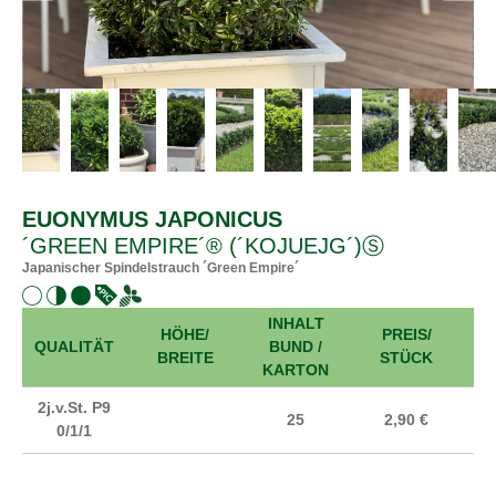
EUONYMUS JAPONICUS
´GREEN EMPIRE´® (´KOJUEJG´)Ⓢ
Japanischer Spindelstrauch ´Green Empire´
INHALT
HÖHE/
PREIS/
A
QUALITÄT
BUND /
BREITE
STÜCK
KARTON
2j.v.St. P9
25
2,90 €
0/1/1