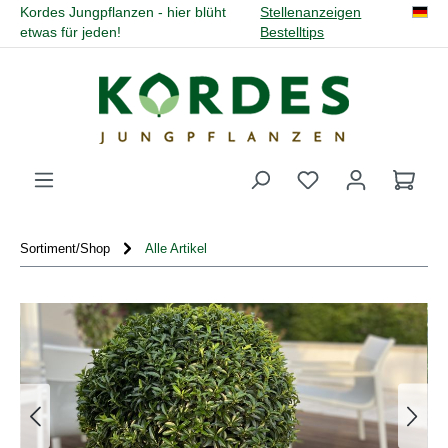
Kordes Jungpflanzen - hier blüht
Stellenanzeigen
alt springen
etwas für jeden!
Bestelltips
Du hast 0 Produk
Sortiment/Shop
Alle Artikel
Bildergalerie überspringen