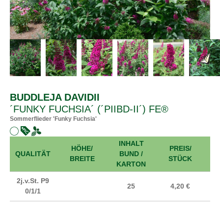
BUDDLEJA DAVIDII
´FUNKY FUCHSIA´ (´PIIBD-II´) FE®
Sommerflieder 'Funky Fuchsia'
INHALT
HÖHE/
PREIS/
A
QUALITÄT
BUND /
BREITE
STÜCK
KARTON
2j.v.St. P9
25
4,20 €
0/1/1