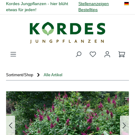
Kordes Jungpflanzen - hier blüht
Stellenanzeigen
alt springen
etwas für jeden!
Bestelltips
Du hast 0 Produk
Sortiment/Shop
Alle Artikel
Bildergalerie überspringen