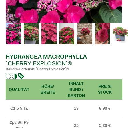
HYDRANGEA MACROPHYLLA
´CHERRY EXPLOSION´®
Bauern-Hortensie ´Cherry Explosion´®
INHALT
HÖHE/
PREIS/
A
QUALITÄT
BUND /
BREITE
STÜCK
KARTON
C1,5 5 Tr.
13
6,90 €
2j.v.St. P9
25
5,20 €