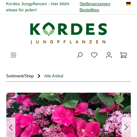
Kordes Jungpflanzen - hier blüht
Stellenanzeigen
alt springen
etwas für jeden!
Bestelltips
Du hast 0 Produk
Sortiment/Shop
Alle Artikel
Bildergalerie überspringen