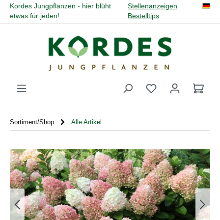
Kordes Jungpflanzen - hier blüht
Stellenanzeigen
alt springen
etwas für jeden!
Bestelltips
Du hast 0 Produk
Sortiment/Shop
Alle Artikel
Bildergalerie überspringen