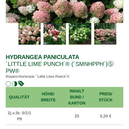
HYDRANGEA PANICULATA
´LITTLE LIME PUNCH´® (´SMNHPPH´)Ⓢ
PW®
Rispen-Hortensie ´ Little Lime Punch´®
INHALT
HÖHE/
PREIS/
A
QUALITÄT
BUND /
BREITE
STÜCK
KARTON
2j.v.St. 0/1/1
25
5,20 €
P9