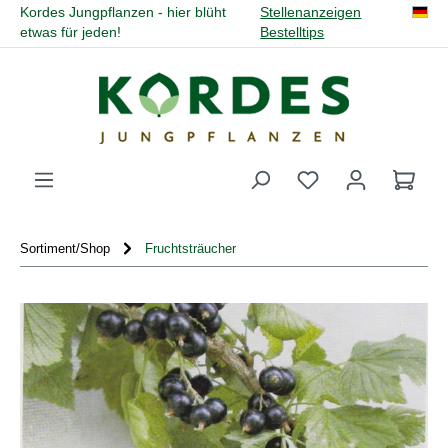
Kordes Jungpflanzen - hier blüht
Stellenanzeigen
alt springen
etwas für jeden!
Bestelltips
Du hast 0 Produk
Sortiment/Shop
Fruchtsträucher
Bildergalerie überspringen