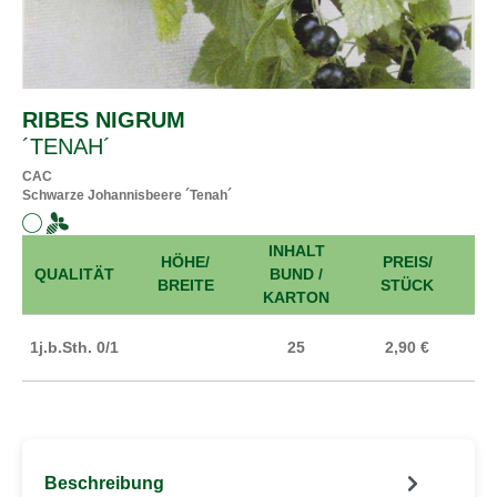
RIBES NIGRUM
´TENAH´
CAC
Schwarze Johannisbeere ´Tenah´
INHALT
HÖHE/
PREIS/
A
QUALITÄT
BUND /
BREITE
STÜCK
KARTON
1j.b.Sth. 0/1
25
2,90 €
Beschreibung