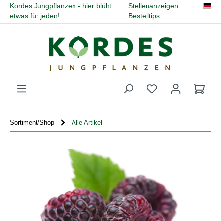
Kordes Jungpflanzen - hier blüht
Stellenanzeigen
alt springen
etwas für jeden!
Bestelltips
Du hast 0 Produk
Sortiment/Shop
Alle Artikel
Bildergalerie überspringen