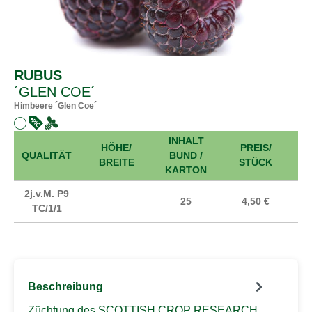
RUBUS
´GLEN COE´
Himbeere ´Glen Coe´
INHALT
HÖHE/
PREIS/
A
QUALITÄT
BUND /
BREITE
STÜCK
KARTON
2j.v.M. P9
25
4,50 €
TC/1/1
Beschreibung
Züchtung des SCOTTISH CROP RESEARCH