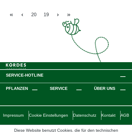
Seite
Seite
20
19
SERVICE-HOTLINE
PFLANZEN
SERVICE
ÜBER UNS
Impressum
Cookie Einstellungen
Datenschutz
Kontakt
AGB
Diese Website benutzt Cookies, die für den technischen