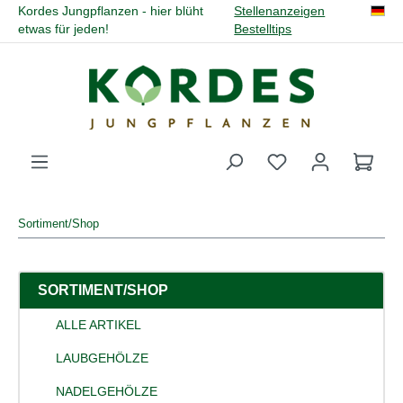
Kordes Jungpflanzen - hier blüht
Stellenanzeigen
alt springen
etwas für jeden!
Bestelltips
Du hast 0 Produk
Sortiment/Shop
SORTIMENT/SHOP
ALLE ARTIKEL
LAUBGEHÖLZE
NADELGEHÖLZE