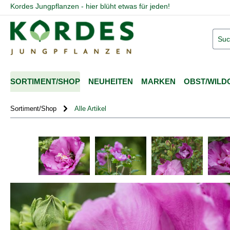
Kordes Jungpflanzen - hier blüht etwas für jeden!
springen
Zur Hauptnavigation springen
SORTIMENT/SHOP
NEUHEITEN
MARKEN
OBST/WILD
Sortiment/Shop
Alle Artikel
Bildergalerie überspringen