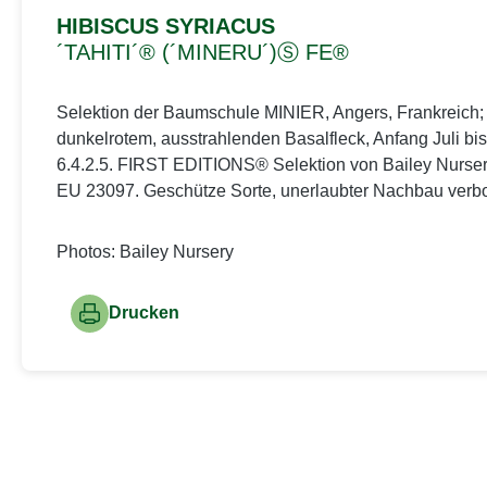
HIBISCUS SYRIACUS
´TAHITI´® (´MINERU´)Ⓢ FE®
Selektion der Baumschule MINIER, Angers, Frankreich; Wuch
dunkelrotem, ausstrahlenden Basalfleck, Anfang Juli bis
6.4.2.5. FIRST EDITIONS® Selektion von Bailey Nurse
EU 23097. Geschütze Sorte, unerlaubter Nachbau verbo
Photos: Bailey Nursery
Drucken