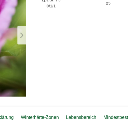
25
0/1/1
klärung
Winterhärte-Zonen
Lebensbereich
Mindestbest