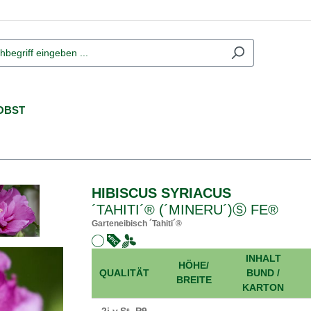
OBST
HIBISCUS SYRIACUS
´TAHITI´® (´MINERU´)Ⓢ FE®
Garteneibisch ´Tahiti´®
INHALT
HÖHE/
QUALITÄT
BUND /
BREITE
KARTON
2j.v.St. P9