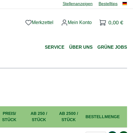
Stellenanzeigen
Bestelltips
0,00 €
Merkzettel
Mein Konto
Du hast 0 Produkte auf dem Merkzettel
SERVICE
ÜBER UNS
GRÜNE JOBS
PREIS/
AB 250 /
AB 2500 /
BESTELLMENGE
STÜCK
STÜCK
STÜCK