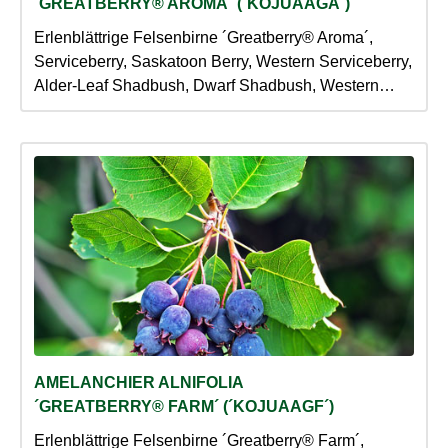
´GREATBERRY® AROMA´ (´KOJUAAGA´)
Erlenblättrige Felsenbirne ´Greatberry® Aroma´,
Serviceberry, Saskatoon Berry, Western Serviceberry,
Alder-Leaf Shadbush, Dwarf Shadbush, Western
Juneberry
AMELANCHIER ALNIFOLIA
´GREATBERRY® FARM´ (´KOJUAAGF´)
Erlenblättrige Felsenbirne ´Greatberry® Farm´,