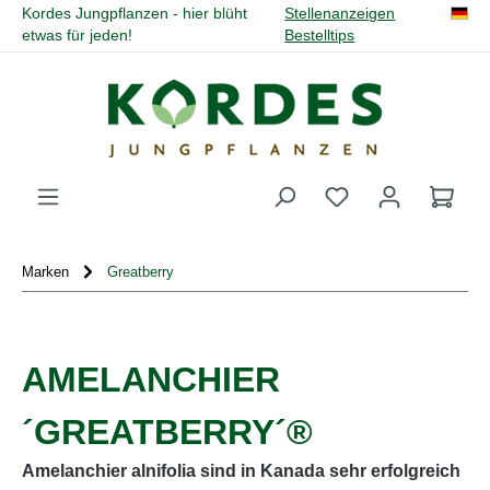
Kordes Jungpflanzen - hier blüht
Stellenanzeigen
alt springen
etwas für jeden!
Bestelltips
Du hast 0 Produk
Marken
Greatberry
AMELANCHIER
´GREATBERRY´®
Amelanchier alnifolia sind in Kanada sehr erfolgreich