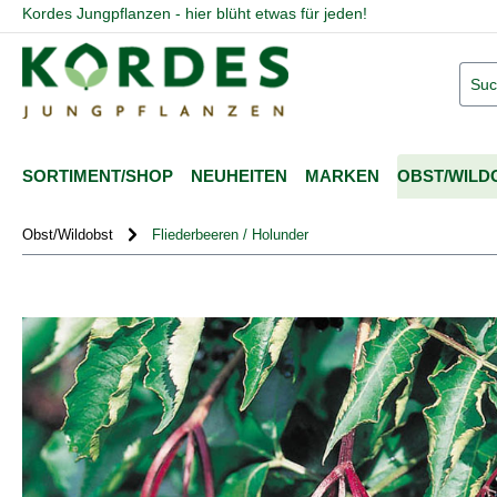
Kordes Jungpflanzen - hier blüht etwas für jeden!
springen
Zur Hauptnavigation springen
SORTIMENT/SHOP
NEUHEITEN
MARKEN
OBST/WILD
Obst/Wildobst
Fliederbeeren / Holunder