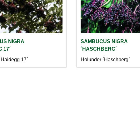
US NIGRA
SAMBUCUS NIGRA
 17´
´HASCHBERG´
´Haidegg 17´
Holunder ´Haschberg´