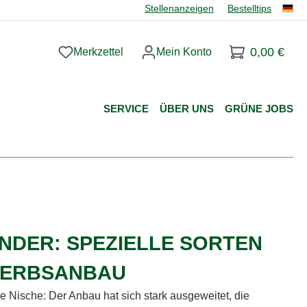
Stellenanzeigen
Bestelltips
0,00 €
Merkzettel
Mein Konto
Du hast 0 Produkte auf dem Merkzettel
SERVICE
ÜBER UNS
GRÜNE JOBS
DER: SPEZIELLE SORTEN
WERBSANBAU
ne Nische: Der Anbau hat sich stark ausgeweitet, die