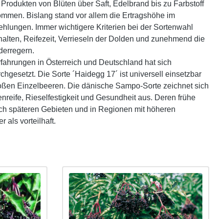
rodukten von Blüten über Saft, Edelbrand bis zu Farbstoff
nommen. Bislang stand vor allem die Ertragshöhe im
hlungen. Immer wichtigere Kriterien bei der Sortenwahl
erhalten, Reifezeit, Verrieseln der Dolden und zunehmend die
derregern.
rfahrungen in Österreich und Deutschland hat sich
chgesetzt. Die Sorte ´Haidegg 17´ ist universell einsetzbar
oßen Einzelbeeren. Die dänische Sampo-Sorte zeichnet sich
enreife, Rieselfestigkeit und Gesundheit aus. Deren frühe
isch späteren Gebieten und in Regionen mit höheren
als vorteilhaft.