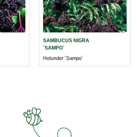
SAMBUCUS NIGRA
´SAMPO´
Holunder ´Sampo´