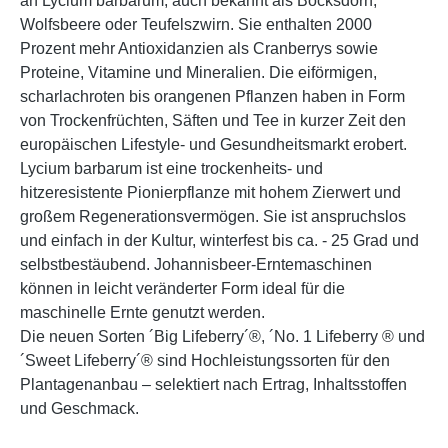
an Lycium barbarum, auch bekannt als Bocksdorn,
Wolfsbeere oder Teufelszwirn. Sie enthalten 2000
Prozent mehr Antioxidanzien als Cranberrys sowie
Proteine, Vitamine und Mineralien. Die eiförmigen,
scharlachroten bis orangenen Pflanzen haben in Form
von Trockenfrüchten, Säften und Tee in kurzer Zeit den
europäischen Lifestyle- und Gesundheitsmarkt erobert.
Lycium barbarum ist eine trockenheits- und
hitzeresistente Pionierpflanze mit hohem Zierwert und
großem Regenerationsvermögen. Sie ist anspruchslos
und einfach in der Kultur, winterfest bis ca. - 25 Grad und
selbstbestäubend. Johannisbeer-Erntemaschinen
können in leicht veränderter Form ideal für die
maschinelle Ernte genutzt werden.
Die neuen Sorten ´Big Lifeberry´®, ´No. 1 Lifeberry ® und
´Sweet Lifeberry´® sind Hochleistungssorten für den
Plantagenanbau – selektiert nach Ertrag, Inhaltsstoffen
und Geschmack.