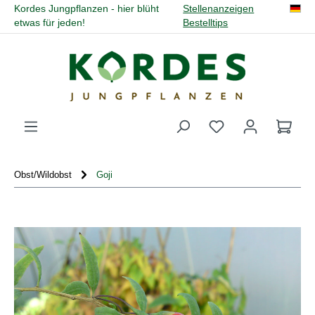
Kordes Jungpflanzen - hier blüht
Stellenanzeigen
alt springen
etwas für jeden!
Bestelltips
Du hast 0 Produk
Obst/Wildobst
Goji