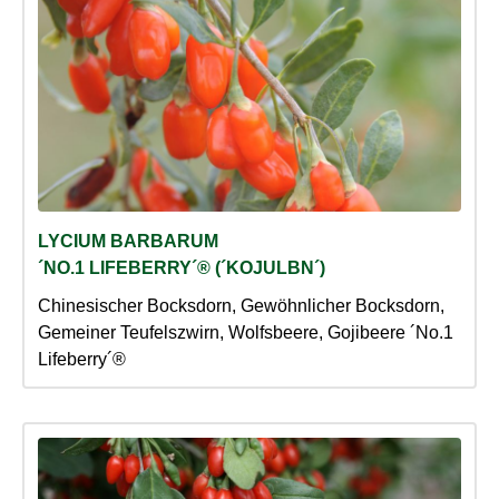
LYCIUM BARBARUM
´NO.1 LIFEBERRY´® (´KOJULBN´)
Chinesischer Bocksdorn, Gewöhnlicher Bocksdorn,
Gemeiner Teufelszwirn, Wolfsbeere, Gojibeere ´No.1
Lifeberry´®