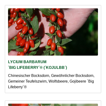
LYCIUM BARBARUM
´BIG LIFEBERRY´® (´KOJULBB´)
Chinesischer Bocksdorn, Gewöhnlicher Bocksdorn,
Gemeiner Teufelszwirn, Wolfsbeere, Gojibeere ´Big
Lifeberry´®