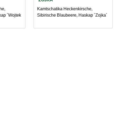
he,
Kamtschatika Heckenkirsche,
kap ´Wojtek
Sibirische Blaubeere, Haskap ´Zojka´