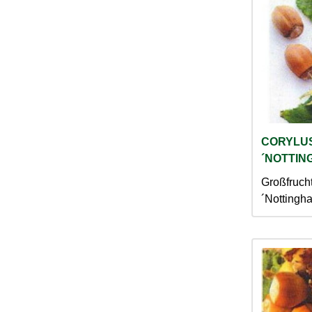
CORYLU
´NOTTIN
Großfruch
´Nottingh