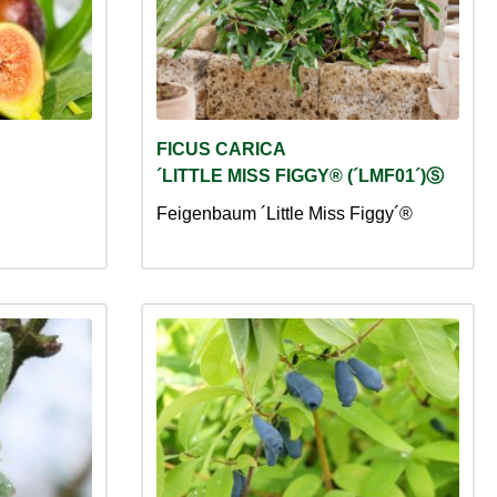
FICUS CARICA
´LITTLE MISS FIGGY® (´LMF01´)Ⓢ
Feigenbaum ´Little Miss Figgy´®