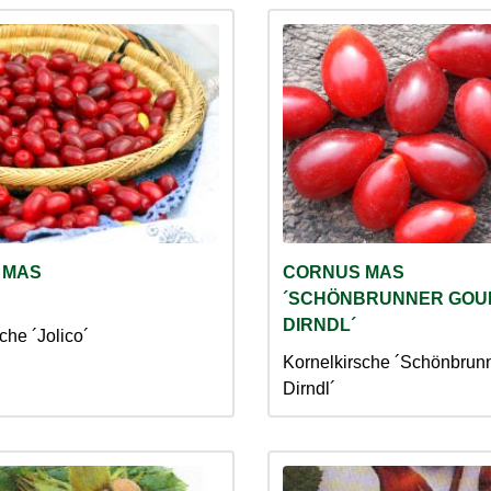
 MAS
CORNUS MAS
´SCHÖNBRUNNER GOU
DIRNDL´
che ´Jolico´
Kornelkirsche ´Schönbrun
Dirndl´