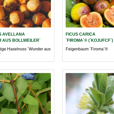
S AVELLANA
FICUS CARICA
 AUS BOLLWEILER´
´FIROMA´® (´KOJUFCF´)
tige Haselnuss ´Wunder aus
Feigenbaum ´Firoma´®
´