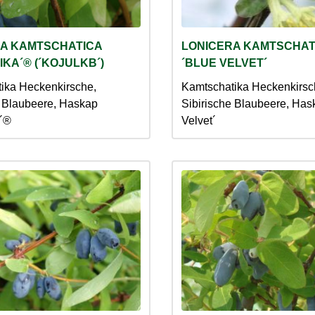
A KAMTSCHATICA
LONICERA KAMTSCHAT
IKA´® (´KOJULKB´)
´BLUE VELVET´
ika Heckenkirsche,
Kamtschatika Heckenkirsc
e Blaubeere, Haskap
Sibirische Blaubeere, Has
a´®
Velvet´