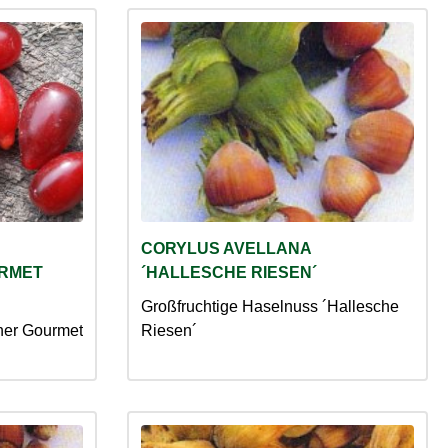
CORYLUS AVELLANA
RMET
´HALLESCHE RIESEN´
Großfruchtige Haselnuss ´Hallesche
ner Gourmet
Riesen´