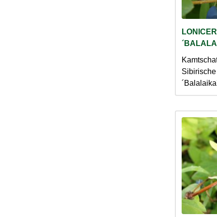
LONICER
´BALALA
Kamtschat
Sibirisch
´Balalaik