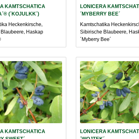
A KAMTSCHATICA
LONICERA KAMTSCHAT
´® (´KOJULKK´)
´MYBERRY BEE´
ika Heckenkirsche,
Kamtschatika Heckenkirsc
e Blaubeere, Haskap
Sibirische Blaubeere, Has
®
´Myberry Bee´
A KAMTSCHATICA
LONICERA KAMTSCHAT
Y SWEET´
´WOJTEK´