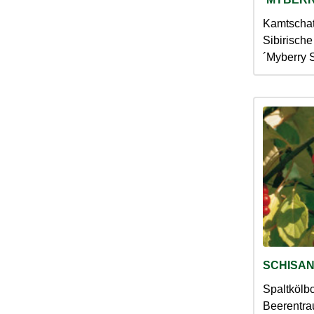
Kamtschat
Sibirisch
´Myberry 
SCHISAN
Spaltkölb
Beerentra