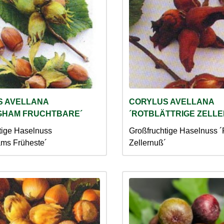
S AVELLANA
CORYLUS AVELLANA
GHAM FRUCHTBARE´
´ROTBLÄTTRIGE ZELL
tige Haselnuss
Großfruchtige Haselnuss ´R
ams Früheste´
Zellernuß´