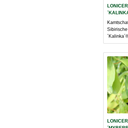
LONICER
´KALINKA
Kamtschat
Sibirisch
´Kalinka´
LONICER
´MYBERR