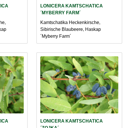
ICA
LONICERA KAMTSCHATICA
´MYBERRY FARM´
he,
Kamtschatika Heckenkirsche,
kap
Sibirische Blaubeere, Haskap
´Myberry Farm´
ICA
LONICERA KAMTSCHATICA
´ZOJKA´