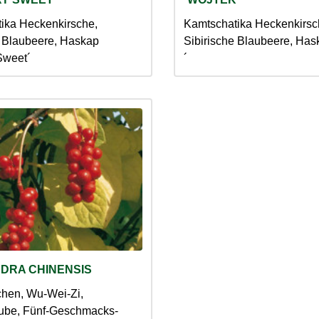
ika Heckenkirsche,
Kamtschatika Heckenkirsc
e Blaubeere, Haskap
Sibirische Blaubeere, Has
Sweet´
´
DRA CHINENSIS
chen, Wu-Wei-Zi,
ube, Fünf-Geschmacks-