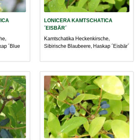
ICA
LONICERA KAMTSCHATICA
´EISBÄR´
he,
Kamtschatika Heckenkirsche,
kap ´Blue
Sibirische Blaubeere, Haskap ´Eisbär´