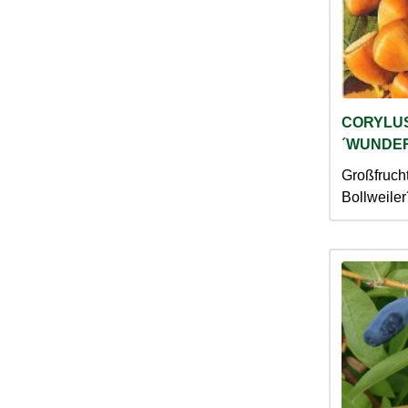
CORYLU
´WUNDER
Großfruch
Bollweiler