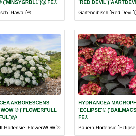
® (´MINSYGRBL1´)Ⓢ FE®
´RED DEVIL´(´AARTDEV
isch ´Hawaii´®
Garteneibisch ´Red Devil
GEA ARBORESCENS
HYDRANGEA MACROP
WOW´® (´FLOWERFULL
´ECLIPSE´® (´BAILMAC
LFUL´)Ⓢ
FE®
ll-Hortensie ´FlowerWOW´®
Bauern-Hortensie ´Eclipse