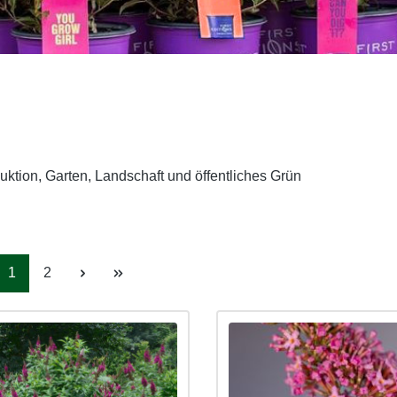
duktion, Garten, Landschaft und öffentliches Grün
Seite
Seite
1
2