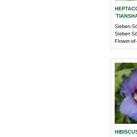
HEPTACO
´TIANSH
Sieben-Sö
Sieben Sö
Flower-of
HIBISCU