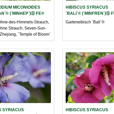
DIUM MICONIOIDES
HIBISCUS SYRIACUS
AN´® (´MINHEP´)Ⓢ FE®
´BALI´® (´MINFREN´)Ⓢ 
hne-des-Himmels-Strauch,
Garteneibisch ´Bali´®
hne Strauch, Seven-Sun-
-Zhejiang, ´Temple of Bloom´
S SYRIACUS
HIBISCUS SYRIACUS