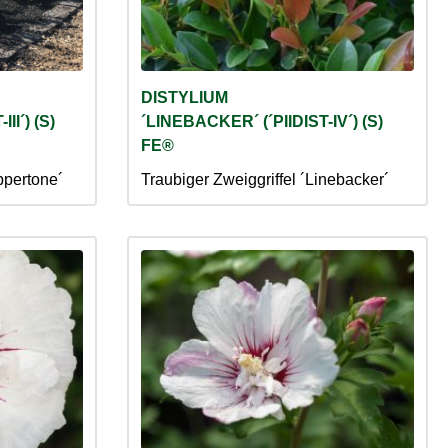
DISTYLIUM
II´) (S)
´LINEBACKER´ (´PIIDIST-IV´) (S)
FE®
ppertone´
Traubiger Zweiggriffel ´Linebacker´