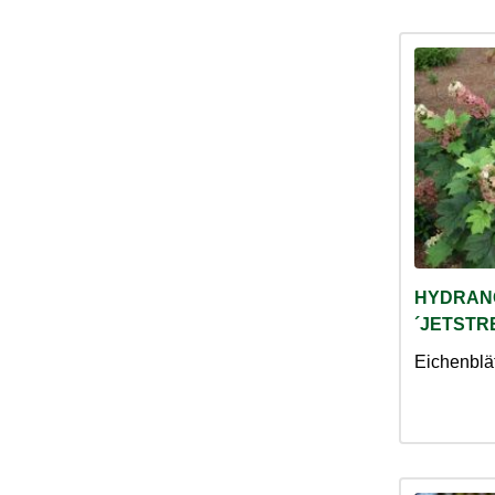
HYDRAN
´JETSTRE
Eichenblät