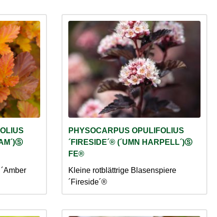
OLIUS
PHYSOCARPUS OPULIFOLIUS
FAM´)Ⓢ
´FIRESIDE´® (´UMN HARPELL´)Ⓢ
FE®
e ´Amber
Kleine rotblättrige Blasenspiere
´Fireside´®