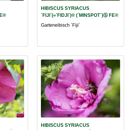
HIBISCUS SYRIACUS
FE®
´FIJI´(=´FIDJI´)® (´MINSPOT´)Ⓢ FE®
Garteneibisch ´Fiji´
HIBISCUS SYRIACUS