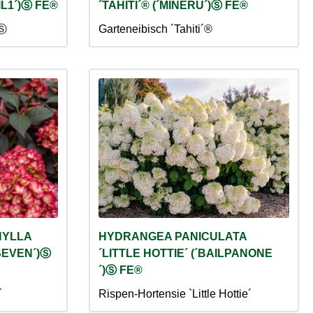
IL1´)Ⓢ FE®
´TAHITI´® (´MINERU´)Ⓢ FE®
´Ⓢ
Garteneibisch ´Tahiti´®
HYLLA
HYDRANGEA PANICULATA
SEVEN´)Ⓢ
´LITTLE HOTTIE´ (´BAILPANONE
´)Ⓢ FE®
´
Rispen-Hortensie `Little Hottie´