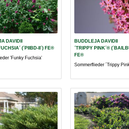
A DAVIDII
BUDDLEJA DAVIDII
UCHSIA´ (´PIIBD-II´) FE®
´TRIPPY PINK´® (´BAI
FE®
eder 'Funky Fuchsia'
Sommerflieder ´Trippy Pin