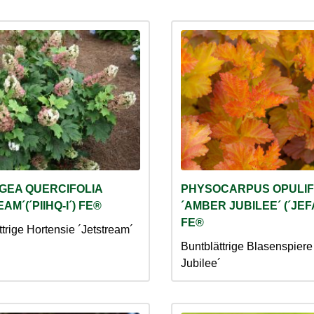
GEA QUERCIFOLIA
PHYSOCARPUS OPULIF
AM´(´PIIHQ-I´) FE®
´AMBER JUBILEE´ (´JE
FE®
trige Hortensie ´Jetstream´
Buntblättrige Blasenspier
Jubilee´