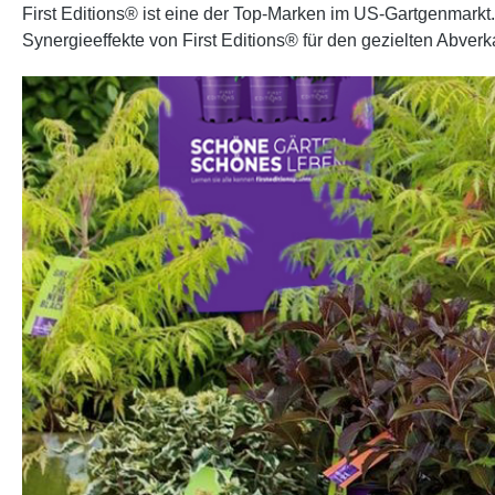
First Editions® ist eine der Top-Marken im US-Gartgenmarkt
Synergieeffekte von First Editions® für den gezielten Abverk