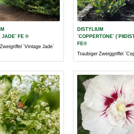
UM
DISTYLIUM
 JADE´ FE ®
´COPPERTONE´ (´PIIDIST-I
FE®
Zweigriffel `Vintage Jade´
Traubiger Zweiggriffel ´Co