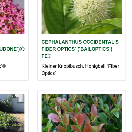
CEPHALANTHUS OCCIDENTALIS
LBUDONE´)Ⓢ
FIBER OPTICS´ (´BAILOPTICS´)
FE®
k´®
Kleiner Knopfbusch, Honigball ´Fiber
Optics´