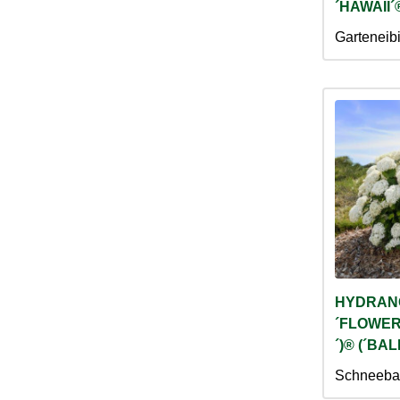
´HAWAII´
Garteneib
HYDRAN
´FLOWER
´)® (´BA
Schneeba